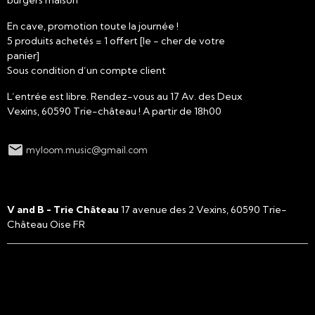
En cave, promotion toute la journée !
5 produits achetés = 1 offert [le - cher de votre
panier]
Sous condition d’un compte client
L’entrée est libre. Rendez-vous au 17 Av. des Deux
Vexins, 60590 Trie-château ! A partir de 18h00
myloom.music@gmail.com
rock
pop
resumption
trie-chateau
V and B
V and B - Trie Château
17 avenue des 2 Vexins, 60590 Trie-
Château Oise FR